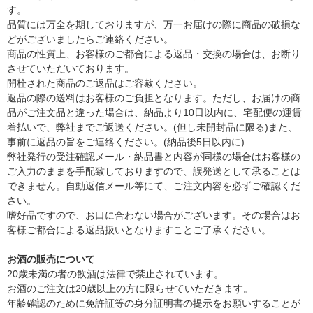
す。
品質には万全を期しておりますが、万一お届けの際に商品の破損な
どがございましたらご連絡ください。
商品の性質上、お客様のご都合による返品・交換の場合は、お断り
させていただいております。
開栓された商品のご返品はご容赦ください。
返品の際の送料はお客様のご負担となります。ただし、お届けの商
品がご注文品と違った場合は、納品より10日以内に、宅配便の運賃
着払いで、弊社までご返送ください。(但し未開封品に限る)また、
事前に返品の旨をご連絡ください。(納品後5日以内に)
弊社発行の受注確認メール・納品書と内容が同様の場合はお客様の
ご入力のままを手配致しておりますので、誤発送として承ることは
できません。自動返信メール等にて、ご注文内容を必ずご確認くだ
さい。
嗜好品ですので、お口に合わない場合がございます。その場合はお
客様ご都合による返品扱いとなりますことご了承ください。
お酒の販売について
20歳未満の者の飲酒は法律で禁止されています。
お酒のご注文は20歳以上の方に限らせていただきます。
年齢確認のために免許証等の身分証明書の提示をお願いすることが